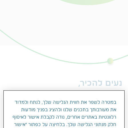
נעים להכיר,
קול הרופאים - ערוץ הפודקאסט של טבע
במטרה לשפר את חווית הגלישה שלך, לנתח ולמדוד
ישראל.
בכל פרק בפודקאסט נארח רופאים מומחים
את מעורבותך בתכנים שלנו ולהציג בפניך מודעות
מדיסציפלינות טיפוליות שונות ונדון בסוגיות
רלוונטיות באתרים אחרים, נודה לקבלת אישור לאיסוף
רפואיות שמעסיקות את כולנו. הפרקים יעסקו
חלק מנתוני הגלישה שלך. בלחיצה על כפתור "אישור