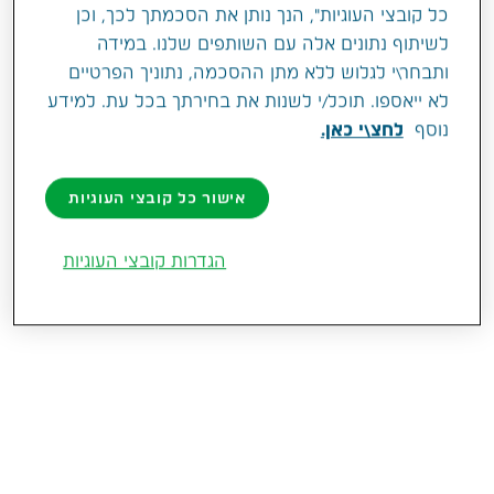
בנושאים שונים החל מטיפול ואבחון מיגרנה,
כל קובצי העוגיות", הנך נותן את הסכמתך לכך, וכן
הפרעת קשב במבוגרים, תזונת תינוקות, הפרעות
לשיתוף נתונים אלה עם השותפים שלנו. במידה
שינה ועוד.
ותבחר\י לגלוש ללא מתן ההסכמה, נתוניך הפרטיים
לא ייאספו. תוכל/י לשנות את בחירתך בכל עת. למידע
נוסף
לחצ\י כאן.
כל הפרקים
אישור כל קובצי העוגיות
הגדרות קובצי העוגיות