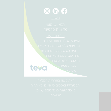
ראשי
תנאי שימוש
מדיניות פרטיות
כל הפרקים
המידע הכלול באתר הינו מידע רפואי
ובריאותי כללי ואינו מהווה ייעוץ רפואי,
וממילא אינו נועד להוות תחליף
להתייעצות עם רופא, בהתאם למצב
הרפואי האישי. מובהר כי המידע אינו
נועד לשמש בסיס להחלטה על
טיפול רפואי כלשהו או הימנעות
מטיפול ומטבע הדברים כל העושה
זאת נושא באחריות המלאה
והבלעדית ומסכים כי אין לו ולא תהיה
לו כל טענה כנגד טבע ו/או מי
מטעמה.